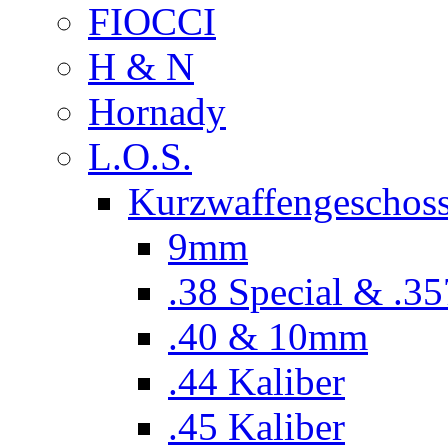
FIOCCI
H & N
Hornady
L.O.S.
Kurzwaffengeschos
9mm
.38 Special & .
.40 & 10mm
.44 Kaliber
.45 Kaliber