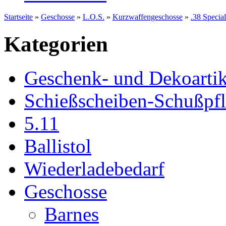
Startseite
»
Geschosse
»
L.O.S.
»
Kurzwaffengeschosse
»
.38 Speci
Kategorien
Geschenk- und Dekoartik
Schießscheiben-Schußpf
5.11
Ballistol
Wiederladebedarf
Geschosse
Barnes