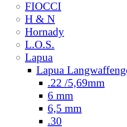
FIOCCI
H & N
Hornady
L.O.S.
Lapua
Lapua Langwaffeng
.22 /5,69mm
6 mm
6,5 mm
.30